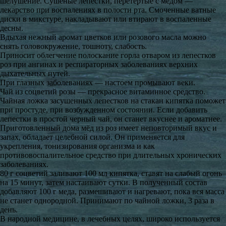
шелушение. Сушеные лепестки, перетёртые с мёдом —
лекарство при воспалениях в полости рта. Смоченные ватные
диски в микстуре, накладывают или втирают в воспаленные
десны.
Вдыхая нежный аромат цветков или розового масла можно
снять головокружение, тошноту, слабость.
Приносит облегчение полоскание горла отваром из лепестков
роз при ангинах и респираторных заболеваниях верхних
дыхательных путей.
При глазных заболеваниях — настоем промывают веки.
Чай из соцветий розы — прекрасное витаминное средство.
Чайная ложка засушенных лепестков на стакан кипятка поможет
при простуде, при возбужденном состоянии. Если добавить
лепестки в простой черный чай, он станет вкуснее и ароматнее.
Приготовленный дома мёд из роз имеет неповторимый вкус и
запах, обладает целебной силой. Он применяется для
укрепления, тонизирования организма и как
противовоспалительное средство при длительных хронических
заболеваниях.
80 г соцветий заливают 100 мл кипятка, ставят на слабый огонь
на 15 минут, затем настаивают сутки. В полученный состав
добавляют 100 г меда, размешивают и нагревают, пока вся масса
не станет однородной. Принимают по чайной ложки, 3 раза в
день.
В народной медицине, в лечебных целях, широко используется