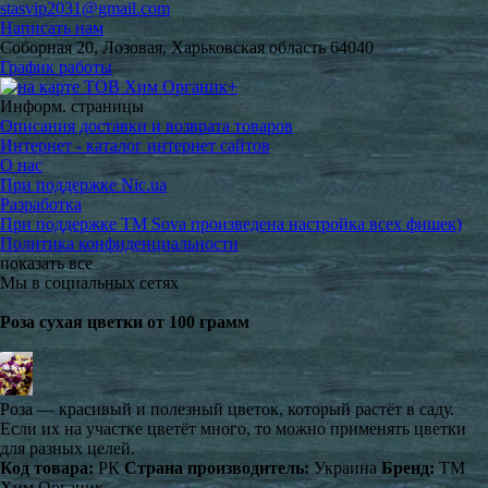
stasvip2031@gmail.com
Написать нам
Соборная 20, Лозовая, Харьковская область 64040
График работы
Информ. страницы
Описания доставки и возврата товаров
Интернет - каталог интернет сайтов
О нас
При поддержке Nic.ua
Разработка
При поддержке TM Sova произведена настройка всех фишек)
Политика конфиденциальности
показать все
Мы в социальных сетях
Роза сухая цветки от 100 грамм
Роза — красивый и полезный цветок, который растёт в саду.
Если их на участке цветёт много, то можно применять цветки
для разных целей.
Код товара:
РК
Страна производитель:
Украина
Бренд:
ТМ
Хим Органик