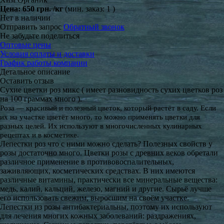
Цена:
650 грн.
/кг
(мин. заказ: 1 )
Нет в наличии
Отправить запрос
Обратный звонок
Не забудьте поделиться
Оптовые цены
Условия оплаты и доставки
График работы компании
Детальное описание
Оставить отзыв
Сухие цветки роз микс ( имеет разновидность сухих цветков роз
на 100 граммах много ).
Роза — красивый и полезный цветок, который растёт в саду. Если
их на участке цветёт много, то можно применять цветки для
разных целей. Их используют в многочисленных кулинарных
рецептах и в косметике.
Лепестки роз что с ними можно сделать? Полезных свойств у
розы достаточно много. Цветки розы с древних веков обретали
различное применение в противовоспалительных,
заживляющих, косметических средствах. В них имеются
различные витамины, практически все минеральные вещества:
медь, калий, кальций, железо, магний и другие. Сырьё лучше
его использовать свежим, выросшим на своём участке.
Лепестки из розы антибактериальны, поэтому их используют
для лечения многих кожных заболеваний: раздражениях,