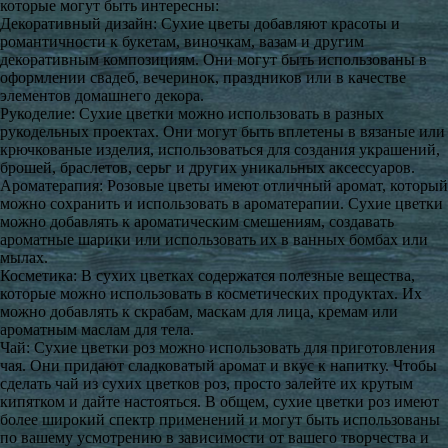
которые могут быть интересны:
Декоративный дизайн: Сухие цветы добавляют красоты и
романтичности к букетам, виночкам, вазам и другим
декоративным композициям. Они могут быть использованы в
оформлении свадеб, вечеринок, праздников или в качестве
элементов домашнего декора.
Рукоделие: Сухие цветки можно использовать в разных
рукодельных проектах. Они могут быть вплетены в вязаные или
крючкованые изделия, использоваться для создания украшений,
брошей, браслетов, серьг и других уникальных аксессуаров.
Ароматерапия: Розовые цветы имеют отличный аромат, который
можно сохранить и использовать в ароматерапии. Сухие цветки
можно добавлять к ароматическим смешениям, создавать
ароматные шарики или использовать их в ванных бомбах или
мылах.
Косметика: В сухих цветках содержатся полезные вещества,
которые можно использовать в косметических продуктах. Их
можно добавлять к скрабам, маскам для лица, кремам или
ароматным маслам для тела.
Чай: Сухие цветки роз можно использовать для приготовления
чая. Они придают сладковатый аромат и вкус к напитку. Чтобы
сделать чай из сухих цветков роз, просто залейте их крутым
кипятком и дайте настояться. В общем, сухие цветки роз имеют
более широкий спектр применений и могут быть использованы
по вашему усмотрению в зависимости от вашего творчества и