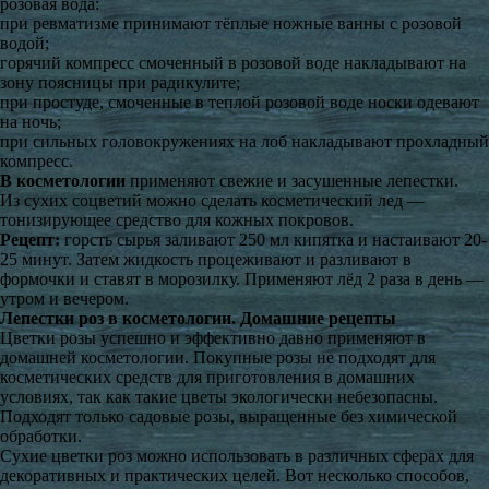
розовая вода:
при ревматизме принимают тёплые ножные ванны с розовой
водой;
горячий компресс смоченный в розовой воде накладывают на
зону поясницы при радикулите;
при простуде, смоченные в теплой розовой воде носки одевают
на ночь;
при сильных головокружениях на лоб накладывают прохладный
компресс.
В косметологии
применяют свежие и засушенные лепестки.
Из сухих соцветий можно сделать косметический лед —
тонизирующее средство для кожных покровов.
Рецепт:
горсть сырья заливают 250 мл кипятка и настаивают 20-
25 минут. Затем жидкость процеживают и разливают в
формочки и ставят в морозилку. Применяют лёд 2 раза в день —
утром и вечером.
Лепестки роз в косметологии. Домашние рецепты
Цветки розы успешно и эффективно давно применяют в
домашней косметологии. Покупные розы не подходят для
косметических средств для приготовления в домашних
условиях, так как такие цветы экологически небезопасны.
Подходят только садовые розы, выращенные без химической
обработки.
Сухие цветки роз можно использовать в различных сферах для
декоративных и практических целей. Вот несколько способов,