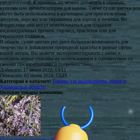
предпочтений. К примеру, их можно добавлять к скрабам,
купелям или ароматизаторам для ванны. Также сухие цветки роз
могут быть использованы в кулинарии для приготовления
десертов, нарезки или украшения для тортов и печенья. Во
флористике они могут использоваться для создания
индивидуальных брошек, гирлянд, браслетов или для
украшения подарков.
В общем, сухие цветки роз дают большую возможность для
творчества и добавления природной красоты в разные сферы
вашей жизни. Вы можете экспериментировать с ними и
находить новые способы их использования в соответствии со
своими предпочтениями и потребностями.
Добавлен: 17 июня 2022, 13:12
Обновлён: 02 июня 2024, 13:43
Категория в каталоге:
Товары для мыловарения, общее в
Харьковской области
Похожие товары компании:
Сухая сирень упаковка 50 грамм