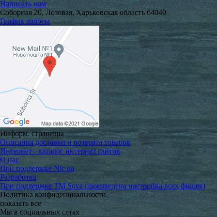
Написать нам
Соборная 20, Лозовая, Харьковская область 64040
График работы
Информ. страницы
Описания доставки и возврата товаров
Интернет - каталог интернет сайтов
О нас
При поддержке Nic.ua
Разработка
При поддержке TM Sova произведена настройка всех фишек)
Политика конфиденциальности
показать все
Мы в социальных сетях