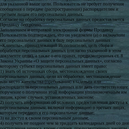
для указанной выше цели. Пользователь не требует получения
сообщения о передаче (распространении) распорядителям и
третьим лицам его персональных данных.
Согласие на обработку персональных данных предоставляется
Продавцу бессрочно.
Заполнением и отправкой электронной формы Продавцу
Пользователь подтверждает, что он уведомлен (а) о включении
его персональных данных в базу персональных данных
«Клиенты», принадлежащий Исполнителю, цель сбора и
обработки персональных данных (согласно указанной в этом
документе цели), а также о его правах, предусмотренных ст. 8
Закона Украины «О защите персональных данных», согласно
которому субъект персональных данных имеет право:
1) знать об источниках сбора, местонахождение своих
персональных данных, цели их обработки, местонахождение
или место жительства (пребывания) владельца или
распорядителя персональных данных или дать соответствующее
поручение о получении этой информации уполномоченным им
лицам, кроме случаев, установленных законом;
2) получать информацию об условиях предоставления доступа к
персональным данным, включая информацию о третьих лицах,
которым передаются его персональные данные;
3) на доступ к своим персональным данным;
4) получать не позднее чем за тридцать календарных дней со дня
поступления запроса, кроме случаев, предусмотренных законом,