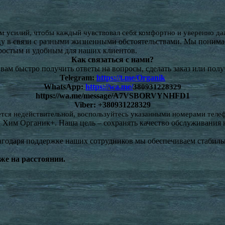
м усилий, чтобы каждый чувствовал себя комфортно и уверенно да
цу в связи с разными жизненными обстоятельствами. Мы понимае
простым и удобным для наших клиентов.
Как связаться с нами?
ам быстро получить ответы на вопросы, сделать заказ или полу
Telegram:
https://t.me/Organik
WhatsApp:
https://wa.me/
380931228329
https://wa.me/message/A7VSBORVYNHFD1
Viber: +380931228329
ется недействительной, воспользуйтесь указанными номерами телеф
Хим Органик+. Наша цель – сохранять качество обслуживания н
агодаря поддержке наших сотрудников мы обеспечиваем стабильн
же на расстоянии.