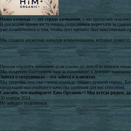
Наша команда — это сердце компании
, и мы прилагаем максиму
В последнее время часть наших сотрудников переехала за грани
уже позаботились о том, чтобы этот процесс был максимально 
Мы создали несколько каналов коммуникации, которые помогут в
Просим обратить внимание: если ссылка на любой из каналов окаж
Мы искренне благодарны вам за понимание и доверие компании 
Забота о сотрудниках – это забота о клиентах
Мы уверены, что счастливая команда создает лучший сервис. Бл
продукцию высочайшего качества удобным для вас способом.
Спасибо, что выбираете Хим Органик+! Мы всегда рядом, да
30 ноября 2024
Не забудьте поделиться