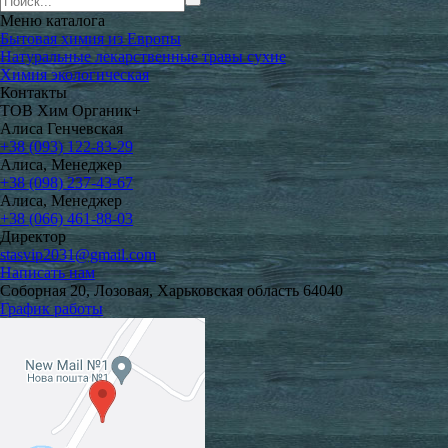
Меню
каталога
Бытовая химия из Европы
Натуральные лекарственные травы сухие
Химия экологическая
Контакты
ТОВ Хим Органик+
Алиса Генчевская
+38 (093) 122-83-29
Алиса, Менеджер
+38 (098) 237-43-67
Алиса, Менеджер
+38 (066) 461-88-03
Директор
stasvip2031@gmail.com
Написать нам
Соборная 20, Лозовая, Харьковская область 64040
График работы