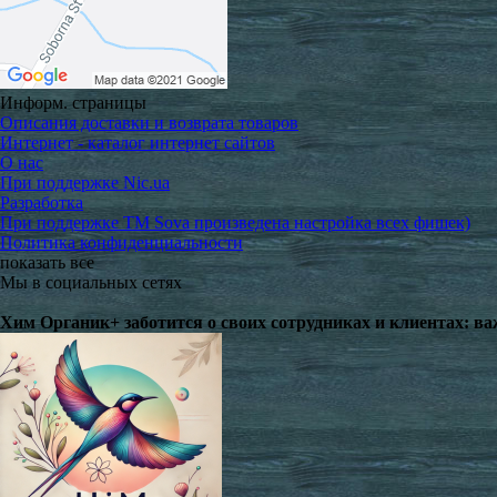
Информ. страницы
Описания доставки и возврата товаров
Интернет - каталог интернет сайтов
О нас
При поддержке Nic.ua
Разработка
При поддержке TM Sova произведена настройка всех фишек)
Политика конфиденциальности
показать все
Мы в социальных сетях
Хим Органик+ заботится о своих сотрудниках и клиентах: в