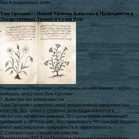
Мы в социальных сетях
​Хим Органик+: Новый Уровень Качества и Природности в
Лекарственных Травах и Сухой Розе
Позвольте нам подробнее рассмотреть, почему именно следует
выбирать продукцию Хим Органик+.
1. Качество без компромиссов
Хим Органик+ известен своей непреклонной преданностью
качеству. Все травы и сушеные розы выращиваются в
экологически чистых районах, без применения химических
удобрений и пестицидов. Это гарантирует, что каждый продукт
имеет максимальную природность и эффективность.
2. Соответствие стандартам качества
Все продукты ТМ Хим Органик+ отвечают самым высоким