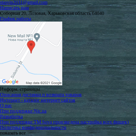
stasvip2031@gmail.com
Написать нам
Соборная 20, Лозовая, Харьковская область 64040
График работы
Информ. страницы
Описания доставки и возврата товаров
Интернет - каталог интернет сайтов
О нас
При поддержке Nic.ua
Разработка
При поддержке TM Sova произведена настройка всех фишек)
Политика конфиденциальности
показать все